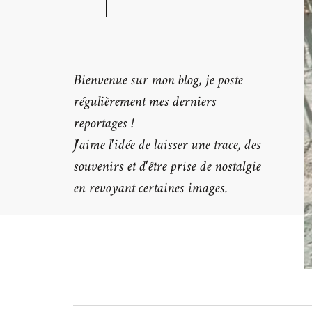
consectetur. Maecenas faucibus mollis
Maecenas faucibus mollis interdum. E
sem malesuada magna mollis eui
Bienvenue sur mon blog, je poste
régulièrement mes derniers
reportages !
J'aime l'idée de laisser une trace, des
souvenirs et d'être prise de nostalgie
en revoyant certaines images.