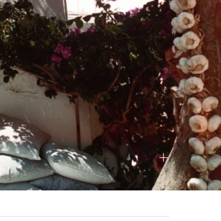
CT
W ME