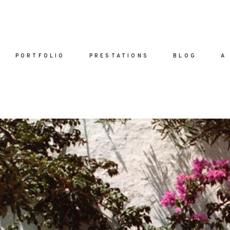
PORTFOLIO
PRESTATIONS
BLOG
A
ACCUEI
PORTFO
PRESTAT
are vel eu
BLOG
la sed
A PROPO
nulla sed