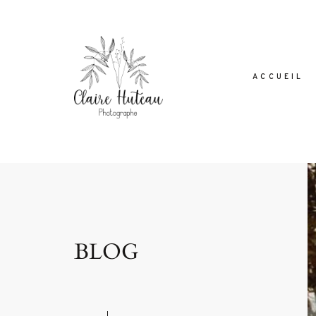
ACCUEIL
Dolor Tristique
BLOG
Nullam quis risus eget urna mollis orn
leo. Aenean lacinia bibendum nul
consectetur. Aenean lacinia bibendum 