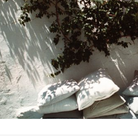
 interdum.
CONTA
tiam porta
smod.
FOLLO