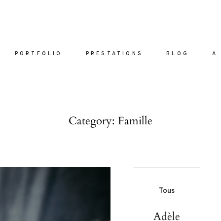
PORTFOLIO
PRESTATIONS
BLOG
A
ACCUEI
Category: Famille
PORTFO
PRESTAT
are vel eu
BLOG
Tous
la sed
A PROPO
nulla sed
Adèle