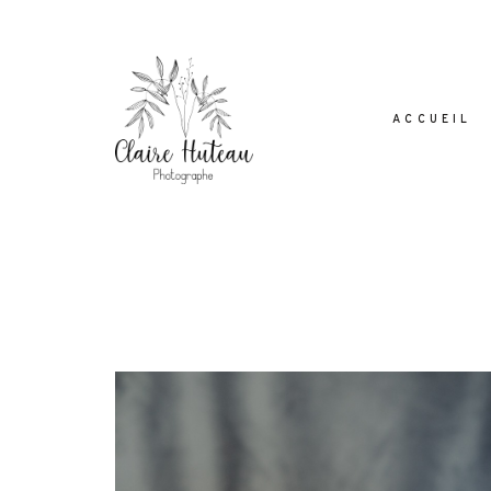
ACCUEIL
Dolor Tristique
Nullam quis risus eget urna mollis orn
leo. Aenean lacinia bibendum nul
consectetur. Aenean lacinia bibendum 