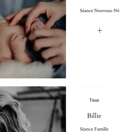
 interdum.
CONTA
Séance Nouveau-Né
tiam porta
smod.
FOLLO
Tous
Billie
Séance Famille