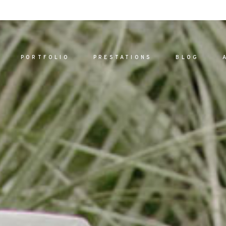
PORTFOLIO
PRESTATIONS
BLOG
ACCUEI
PORTFO
PRESTAT
are vel eu
BLOG
la sed
A PROPO
nulla sed