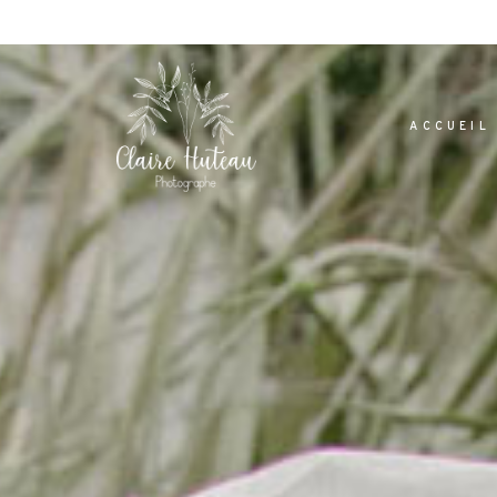
ACCUEIL
Dolor Tristique
Nullam quis risus eget urna mollis orn
leo. Aenean lacinia bibendum nul
consectetur. Aenean lacinia bibendum 