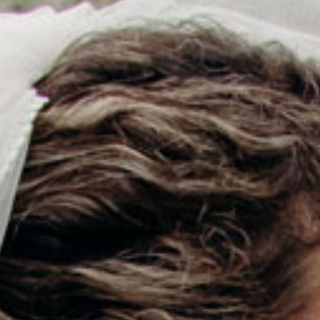
consectetur. Maecenas faucibus mollis
Maecenas faucibus mollis interdum. E
sem malesuada magna mollis eui