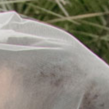
CT
W ME