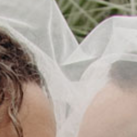
 interdum.
CONTA
tiam porta
smod.
FOLLO