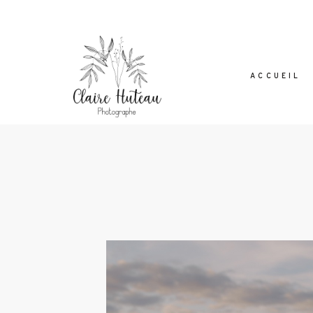
ACCUEIL
Dolor Tristique
Nullam quis risus eget urna mollis orn
leo. Aenean lacinia bibendum nul
consectetur. Aenean lacinia bibendum 