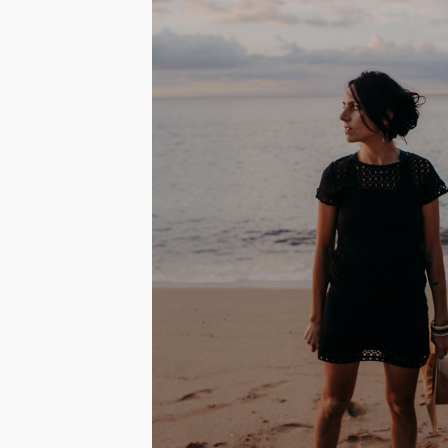
consectetur. Maecenas faucibus mollis
Maecenas faucibus mollis interdum. E
sem malesuada magna mollis eui