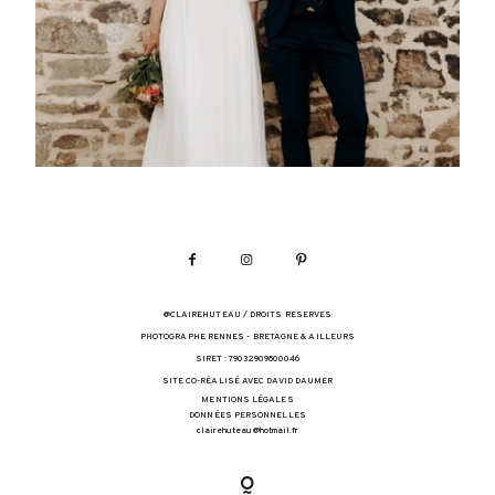
@CLAIREHUTEAU / DROITS RESERVES
PHOTOGRAPHE RENNES - BRETAGNE & AILLEURS
SIRET : 79032909800046
SITE CO-RÉALISÉ AVEC DAVID DAUMER
MENTIONS LÉGALES
DONNÉES PERSONNELLES
clairehuteau@hotmail.fr