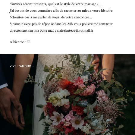
BLO
d’invités seront présents, quel est le style de votre mariage ?…
Nullam
J’ai besoin de vous connaître afin de raconter au mieux votre histoire.
quis risus
A PR
N’hésitez-pas à me parler de vous, de votre rencontre…
eget urna
Si vous n’avez-pas de réponse dans les 24h vous pouvez me contacter
mollis
CON
directement sur ma boite mail : clairehuteau@hotmail.fr
ornare vel
eu leo.
A bientôt ! ♡
Aenean
lacinia
bibendum
nulla sed
VIVE L'AMOUR !
consectetur.
Aenean
lacinia
bibendum
nulla sed
consectetur.
Maecenas
faucibus
mollis
interdum.
Maecenas