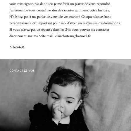
BLO
vous renseigner, pas de soucis je me ferai un plaisir de vous répondre.
Nullam
J’ai besoin de vous connaître afin de raconter au mieux votre histoire.
quis risus
A PR
N’hésitez-pas à me parler de vous, de vos envies ! Chaque séance étant
eget urna
personnalisée il est important pour moi d’avoir un maximum d’informations.
mollis
CON
Si vous n’avez-pas de réponse dans les 24h vous pouvez me contacter
ornare vel
directement sur ma boite mail : clairehuteau@hotmail.fr
eu leo.
Aenean
A bientôt!
lacinia
bibendum
nulla sed
consectetur.
CONTACTEZ-MOI !
Aenean
lacinia
bibendum
nulla sed
consectetur.
Maecenas
faucibus
mollis
interdum.
Maecenas