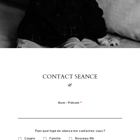
faucibus
mollis
interdum.
Etiam
porta sem
malesuada
magna
mollis
euismod.
CONTACT SEANCE
FO
🌿
ME
Nom - Prénom
Pour quel type de séance me contactez-vous ?
Couple
Famille
Nouveau-Né