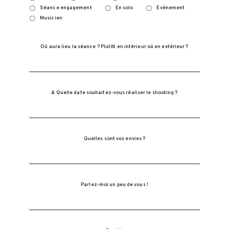
Séance engagement
En solo
Evénement
Musicien
Où aura lieu la séance ? Plutôt en intérieur où en extérieur ?
A Quelle date souhaitez-vous réaliser le shooting ?
Quelles sont vos envies ?
Parlez-moi un peu de vous !