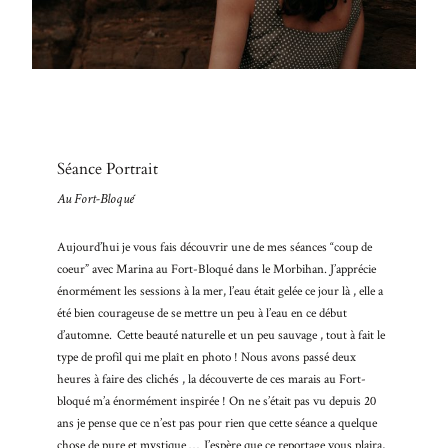
BLO
Nullam
quis risus
A PR
eget urna
mollis
CON
ornare vel
eu leo.
Aenean
Séance Portrait
lacinia
bibendum
Au Fort-Bloqué
nulla sed
consectetur.
Aujourd’hui je vous fais découvrir une de mes séances “coup de
Aenean
coeur” avec Marina au Fort-Bloqué dans le Morbihan. J’apprécie
lacinia
énormément les sessions à la mer, l’eau était gelée ce jour là , elle a
bibendum
été bien courageuse de se mettre un peu à l’eau en ce début
nulla sed
d’automne. Cette beauté naturelle et un peu sauvage , tout à fait le
consectetur.
type de profil qui me plaît en photo ! Nous avons passé deux
Maecenas
faucibus
heures à faire des clichés , la découverte de ces marais au Fort-
mollis
bloqué m’a énormément inspirée ! On ne s’était pas vu depuis 20
interdum.
ans je pense que ce n’est pas pour rien que cette séance a quelque
Maecenas
chose de pure et mystique … J’espère que ce reportage vous plaira,