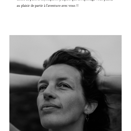
faucibus
au plaisir de partir à l’aventure avec vous !!
mollis
interdum.
Etiam
porta sem
malesuada
magna
mollis
euismod.
FO
ME