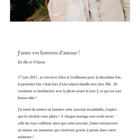
BLO
Nullam
quis risus
A PR
eget urna
mollis
CON
ornare vel
eu leo.
Aenean
J'aime vos histoires d'amour !
lacinia
bibendum
En Ille-et-Vilaine
nulla sed
consectetur.
17 juin 2023 , je retrouve Alice et Guillaume pour la deuxième fois,
Aenean
la première fois c’était lors d’une séance famille avec leur fille . Ils
lacinia
voulaient se familiariser avec la photo avant le jour J, ce qui est une
bibendum
bonne idée !
nulla sed
consectetur.
J’ai tenté de mettre en lumière cette journée inoubliable, j’espère
Maecenas
que le résultat vous plaira ! À chaque mariage une seule envie :
faucibus
celle de vous sublimer ainsi que cette journée. J’aime retranscrire
mollis
au mieux ces moments qui resteront gravés à jamais dans votre
interdum.
mémoire !
Maecenas