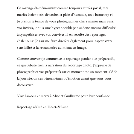
faucibus
Ce mariage était émouvant comme toujours et très jovial, mes
mollis
mariés étaient très détendus et plein d’humour, on a beaucoup ri !
interdum.
Je prends le temps de vous photographier chers mariés mais aussi
Etiam
vos invités, je suis une hyper sociable je n’ai donc aucune difficulté
porta sem
à sympathiser avec vos convives, il en résulte des reportages
malesuada
chaleureux. Je sais me faire discrète également pour capter votre
magna
sensibilité et la retranscrire au mieux en image.
mollis
euismod.
Comme souvent je commence le reportage pendant les préparatifs,
ce qui débute bien la narration du reportage photo. J’apprécie de
photographier vos préparatifs car ce moment est un moment-clé de
la journée, on sent énormément d’émotion avant que vous vous
FO
découvriez.
ME
Vive l’amour et merci à Alice et Guillaume pour leur confiance .
Reportage réalisé en Ille-et-Vilaine