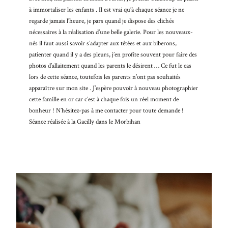
faucibus
à immortaliser les enfants . Il est vrai qu’à chaque séance je ne
mollis
regarde jamais l’heure, je pars quand je dispose des clichés
interdum.
nécessaires à la réalisation d’une belle galerie. Pour les nouveaux-
Etiam
nés il faut aussi savoir s’adapter aux tétées et aux biberons,
porta sem
patienter quand il y a des pleurs, j’en profite souvent pour faire des
malesuada
photos d’allaitement quand les parents le désirent … Ce fut le cas
magna
lors de cette séance, toutefois les parents n’ont pas souhaités
mollis
apparaître sur mon site . J’espère pouvoir à nouveau photographier
euismod.
cette famille en or car c’est à chaque fois un réel moment de
bonheur ! N’hésitez-pas à me contacter pour toute demande !
Séance réalisée à la Gacilly dans le Morbihan
FO
ME