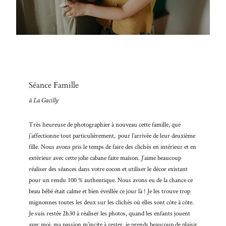
BLO
Nullam
quis risus
A PR
eget urna
mollis
CON
ornare vel
eu leo.
Aenean
Séance Famille
lacinia
bibendum
à La Gacilly
nulla sed
consectetur.
Très heureuse de photographier à nouveau cette famille, que
Aenean
j’affectionne tout particulièrement, pour l’arrivée de leur deuxième
lacinia
fille. Nous avons pris le temps de faire des clichés en intérieur et en
bibendum
extérieur avec cette jolie cabane faite maison. J’aime beaucoup
nulla sed
réaliser des séances dans votre cocon et utiliser le décor existant
consectetur.
pour un rendu 100 % authentique. Nous avons eu de la chance ce
Maecenas
faucibus
beau bébé était calme et bien éveillée ce jour là ! Je les trouve trop
mollis
mignonnes toutes les deux sur les clichés où elles sont côte à côte.
interdum.
Je suis restée 2h30 à réaliser les photos, quand les enfants jouent
Maecenas
avec moi, ma passion m’incite à rester, je prends beaucoup de plaisir