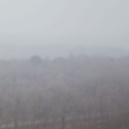
CT
W ME