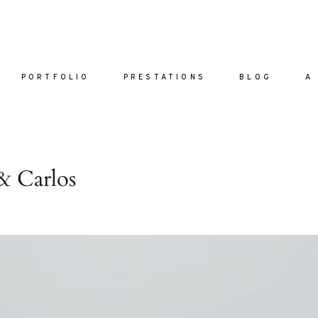
PORTFOLIO
PRESTATIONS
BLOG
A
ACCUEI
& Carlos
PORTFO
PRESTAT
are vel eu
BLOG
la sed
A PROPO
nulla sed