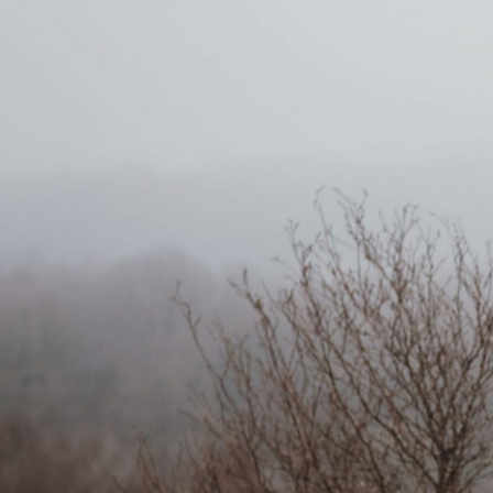
consectetur. Maecenas faucibus mollis
Maecenas faucibus mollis interdum. E
sem malesuada magna mollis eui