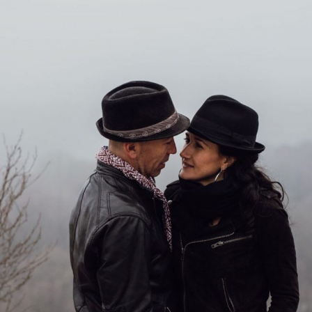
 interdum.
CONTA
tiam porta
smod.
FOLLO