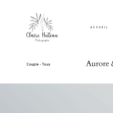
ACCUEIL
Aurore 
Dolor Tristique
Couple
-
Tous
Nullam quis risus eget urna mollis orn
leo. Aenean lacinia bibendum nul
consectetur. Aenean lacinia bibendum 